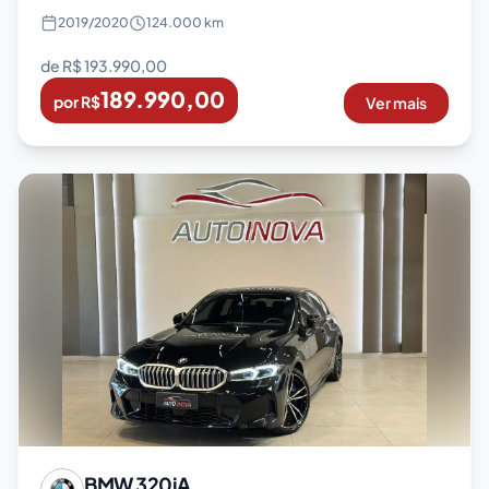
2019
/
2020
124.000 km
de R$
193.990,00
189.990,00
por R$
Ver mais
BMW
320iA