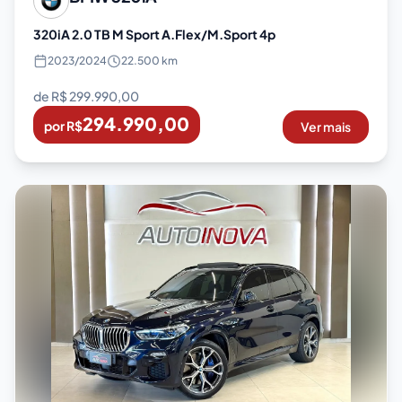
320iA 2.0 TB M Sport A.Flex/M.Sport 4p
2023
/
2024
22.500 km
de R$
299.990,00
294.990,00
por R$
Ver mais