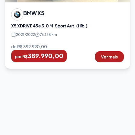
BMW
X5
X5 XDRIVE 45e 3.0 M.Sport Aut. (Híb.)
2021
/
2022
76.158 km
de R$
399.990,00
389.990,00
por R$
Ver mais