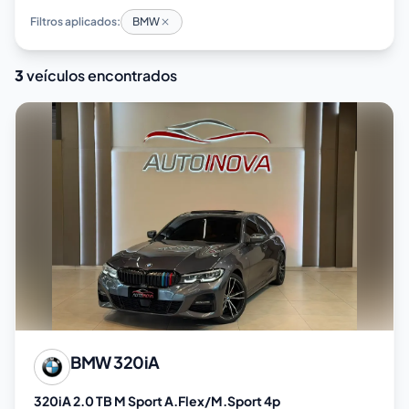
Filtros aplicados:
BMW
3
veículos encontrados
BMW
320iA
320iA 2.0 TB M Sport A.Flex/M.Sport 4p