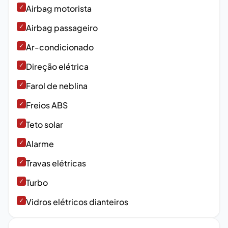
✓
Airbag motorista
✓
Airbag passageiro
✓
Ar-condicionado
✓
Direção elétrica
✓
Farol de neblina
✓
Freios ABS
✓
Teto solar
✓
Alarme
✓
Travas elétricas
✓
Turbo
✓
Vidros elétricos dianteiros