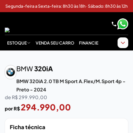
Segunda-feira a Sexta-feira: 8h30 às 18h · Sábado: 8h30 às 12h
ESTOQUE
VENDA SEU CARRO
FINANCIE
‹
›
BMW
320iA
BMW 320iA 2.0 TB M Sport A.Flex/M.Sport 4p -
Preto - 2024
de R$
299.990,00
294.990,00
por R$
Ficha técnica