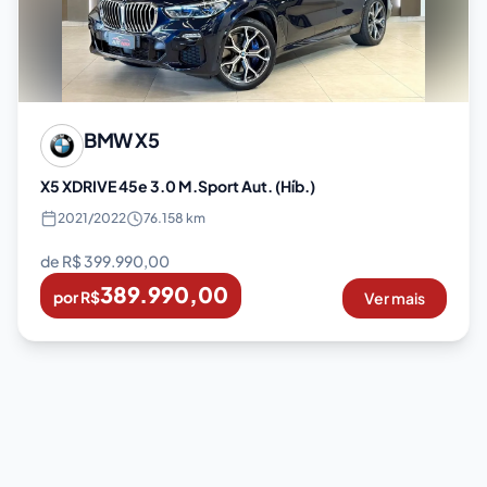
BMW
X5
X5 XDRIVE 45e 3.0 M.Sport Aut. (Híb.)
2021
/
2022
76.158 km
de R$
399.990,00
389.990,00
por R$
Ver mais