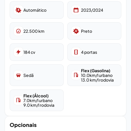
Automático
2023/2024
22.500
km
Preto
184
cv
4
portas
Flex (Gasolina)
Sedã
10.0
km/l urbano
13.0
km/l rodovia
Flex (Álcool)
7.0
km/l urbano
9.0
km/l rodovia
Opcionais