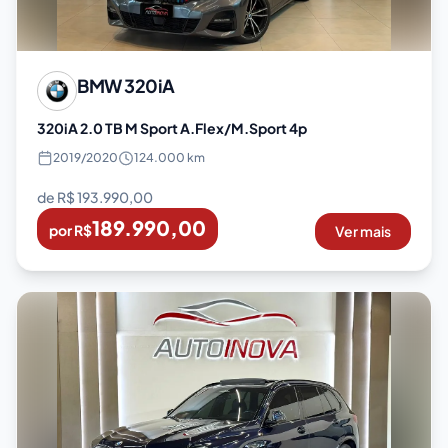
BMW
320iA
320iA 2.0 TB M Sport A.Flex/M.Sport 4p
2019
/
2020
124.000 km
de R$
193.990,00
189.990,00
por R$
Ver mais