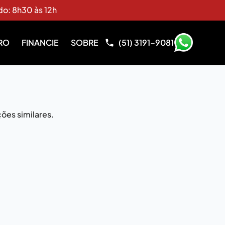
do: 8h30 às 12h
RO
FINANCIE
SOBRE
(51) 3191-9081
ões similares.