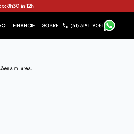
do: 8h30 às 12h
RO
FINANCIE
SOBRE
(51) 3191-9081
ões similares.