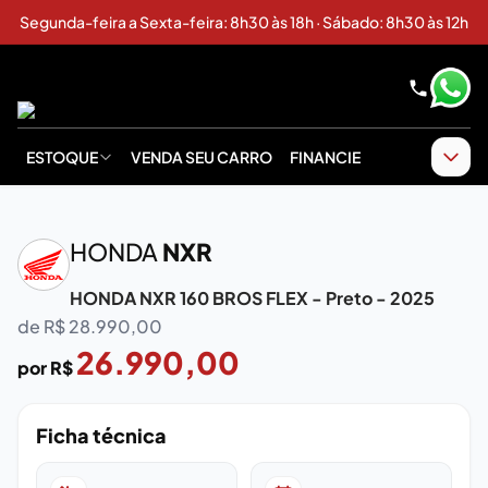
Segunda-feira a Sexta-feira: 8h30 às 18h · Sábado: 8h30 às 12h
ESTOQUE
VENDA SEU CARRO
FINANCIE
‹
›
HONDA
NXR
HONDA NXR 160 BROS FLEX - Preto - 2025
de R$
28.990,00
26.990,00
por R$
Ficha técnica