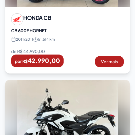
HONDA
CB
CB 600F HORNET
2011
/
2011
51.514 km
de R$
44.990,00
42.990,00
por R$
Ver mais