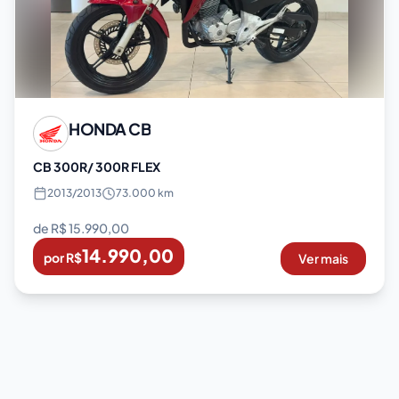
HONDA
CB
CB 300R/ 300R FLEX
2013
/
2013
73.000 km
de R$
15.990,00
14.990,00
por R$
Ver mais