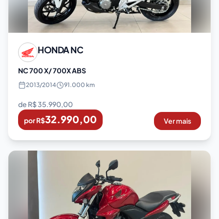
HONDA
NC
NC 700 X/ 700X ABS
2013
/
2014
91.000 km
de R$
35.990,00
32.990,00
por R$
Ver mais