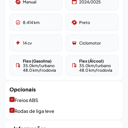
Manual
2024/2025
8.414
km
Preto
14
cv
Ciclomotor
Flex (Gasolina)
Flex (Álcool)
35.0
km/l urbano
35.0
km/l urbano
48.0
km/l rodovia
48.0
km/l rodovia
Opcionais
✓
Freios ABS
✓
Rodas de liga leve