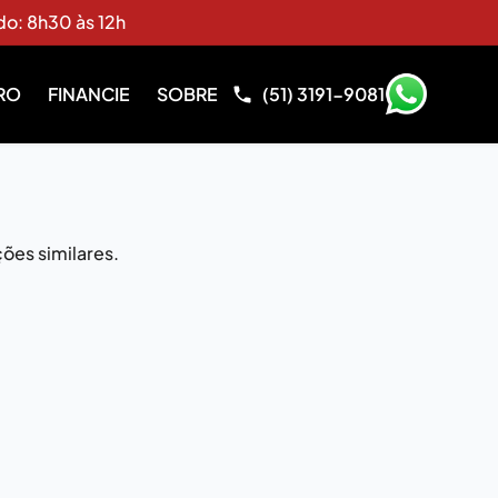
do: 8h30 às 12h
RO
FINANCIE
SOBRE
(51) 3191-9081
ões similares.