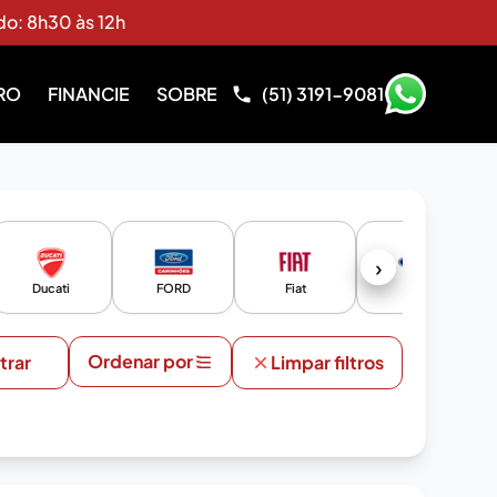
do: 8h30 às 12h
RO
FINANCIE
SOBRE
(51) 3191-9081
›
Ducati
FORD
Fiat
Ford
Ordenar por
ltrar
Limpar filtros