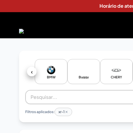
Horário de at
‹
BMW
Buggy
CHERY
Filtros aplicados:
xr-1