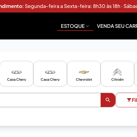
endimento:
Segunda-feira a Sexta-feira: 8h30 às 18h · Sába
ESTOQUE
VENDA SEU CAR
Caoa Chery
Caoa Chery
Chevrolet
Citroën
Fi