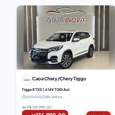
Caoa Chery/Chery
Tiggo
Tiggo 8 TXS 1.6 16V TGDi Aut.
2021
/
2022
88.348 km
de R$
139.990,00
136.990,00