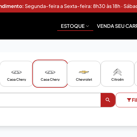
endimento:
Segunda-feira a Sexta-feira: 8h30 às 18h · Sába
ESTOQUE
VENDA SEU CAR
Caoa Chery
Caoa Chery
Chevrolet
Citroën
Fi