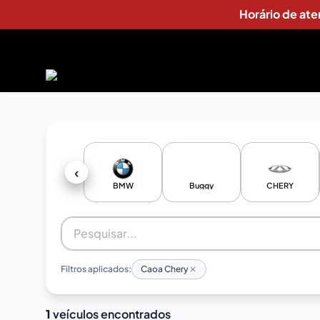
Horário de at
‹
BMW
Buggy
CHERY
Filtros aplicados:
Caoa Chery
1
veículos encontrados