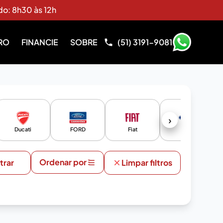
do: 8h30 às 12h
RO
FINANCIE
SOBRE
(51) 3191-9081
›
Ducati
FORD
Fiat
Ford
Ordenar por
ltrar
Limpar filtros