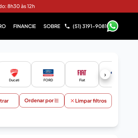
do: 8h30 às 12h
RO
FINANCIE
SOBRE
(51) 3191-9081
›
Ducati
FORD
Fiat
Ford
Ordenar por
ltrar
Limpar filtros