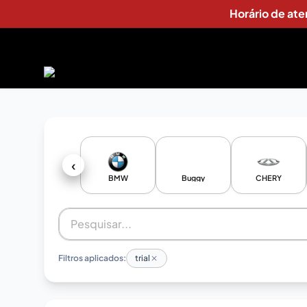
Horário de at
‹
BMW
Buggy
CHERY
Filtros aplicados:
trial