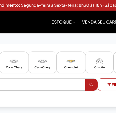
endimento:
Segunda-feira a Sexta-feira: 8h30 às 18h · Sába
ESTOQUE
VENDA SEU CAR
Caoa Chery
Caoa Chery
Chevrolet
Citroën
Fi