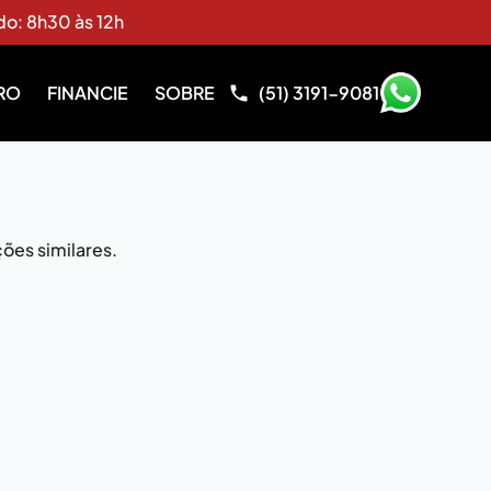
do: 8h30 às 12h
RO
FINANCIE
SOBRE
(51) 3191-9081
ões similares.