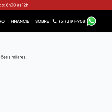
do: 8h30 às 12h
RO
FINANCIE
SOBRE
(51) 3191-9081
ões similares.