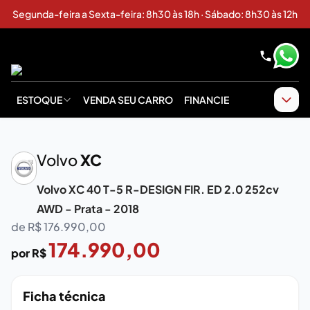
Segunda-feira a Sexta-feira: 8h30 às 18h · Sábado: 8h30 às 12h
ESTOQUE
VENDA SEU CARRO
FINANCIE
‹
›
Volvo
XC
Volvo XC 40 T-5 R-DESIGN FIR. ED 2.0 252cv
AWD - Prata - 2018
de R$
176.990,00
174.990,00
por R$
Ficha técnica