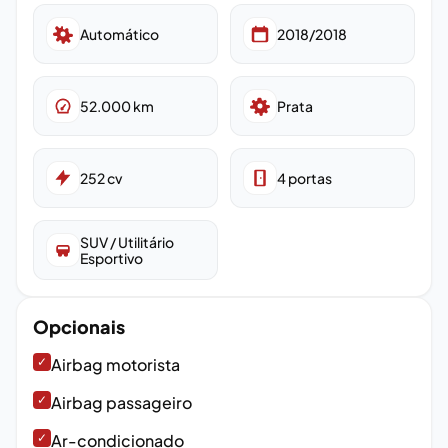
Automático
2018/2018
52.000
km
Prata
252
cv
4
portas
SUV / Utilitário
Esportivo
Opcionais
✓
Airbag motorista
✓
Airbag passageiro
✓
Ar-condicionado