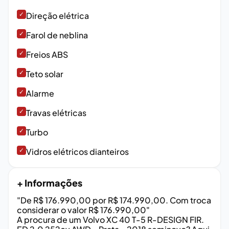
✓
Direção elétrica
✓
Farol de neblina
✓
Freios ABS
✓
Teto solar
✓
Alarme
✓
Travas elétricas
✓
Turbo
✓
Vidros elétricos dianteiros
+ Informações
"De R$ 176.990,00 por R$ 174.990,00. Com troca
considerar o valor R$ 176.990,00"
A procura de um Volvo XC 40 T-5 R-DESIGN FIR.