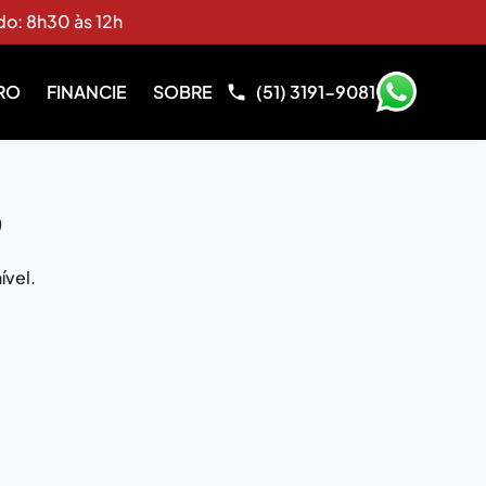
do: 8h30 às 12h
RO
FINANCIE
SOBRE
(51) 3191-9081
o
ível.