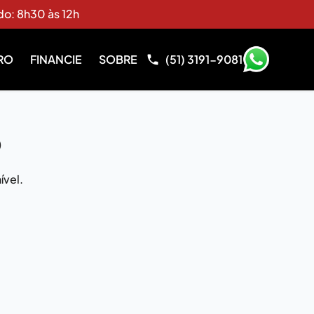
do: 8h30 às 12h
RO
FINANCIE
SOBRE
(51) 3191-9081
o
ível.