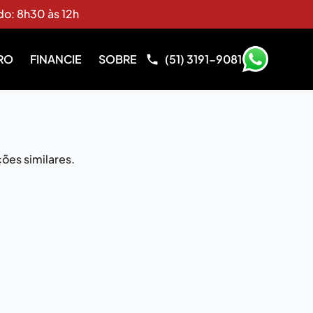
do: 8h30 às 12h
RO
FINANCIE
SOBRE
(51) 3191-9081
ões similares.