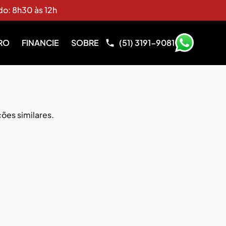
do: 8h30 às 12h
RO
FINANCIE
SOBRE
(51) 3191-9081
ões similares.