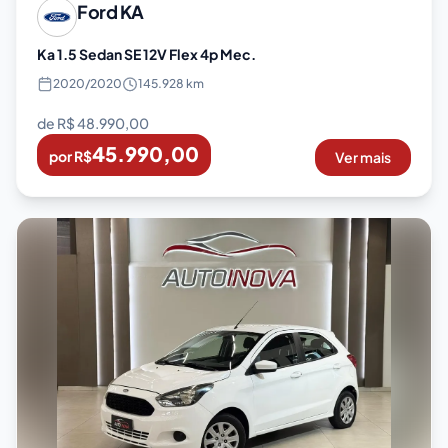
Ford
KA
Ka 1.5 Sedan SE 12V Flex 4p Mec.
2020
/
2020
145.928 km
de R$
48.990,00
45.990,00
por R$
Ver mais