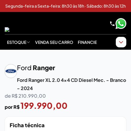
Segunda-feira a Sexta-feira: 8h30 às 18h · Sábado: 8h30 às 12h
ESTOQUE
VENDA SEU CARRO
FINANCIE
‹
›
Ford
Ranger
Ford Ranger XL 2.0 4x4 CD Diesel Mec. - Branco
- 2024
de R$
210.990,00
199.990,00
por R$
Ficha técnica