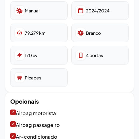
Manual
2024/2024
79.279
km
Branco
170
cv
4
portas
Picapes
Opcionais
✓
Airbag motorista
✓
Airbag passageiro
✓
Ar-condicionado