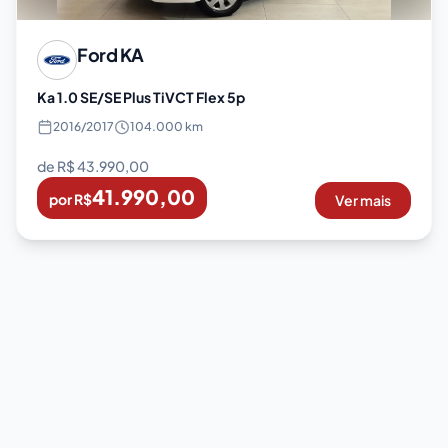
Ford
KA
Ka 1.0 SE/SE Plus TiVCT Flex 5p
2016
/
2017
104.000 km
de R$
43.990,00
41.990,00
por R$
Ver mais