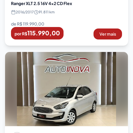
Ranger XLT 2.5 16V 4x2 CD Flex
2016
/
2017
91.811 km
de R$
119.990,00
115.990,00
por R$
Ver mais