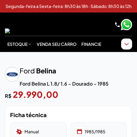
Segunda-feira a Sexta-feira: 8h30 às 18h · Sábado: 8h30 às 12h
ESTOQUE
VENDA SEU CARRO
FINANCIE
‹
›
Ford
Belina
Ford Belina L 1.8/ 1.6 - Dourado - 1985
29.990,00
R$
Ficha técnica
Manual
1985/1985