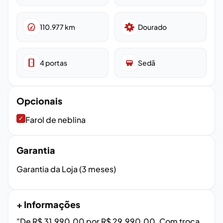
110.977
km
Dourado
4
portas
Sedã
Opcionais
✓
Farol de neblina
Garantia
Garantia da Loja (3 meses)
+ Informações
"De R$ 31.990,00 por R$ 29.990,00. Com troca