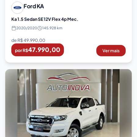
Ford
KA
Ka 1.5 Sedan SE 12V Flex 4p Mec.
2020
/
2020
145.928 km
de R$
49.990,00
47.990,00
por R$
Ver mais