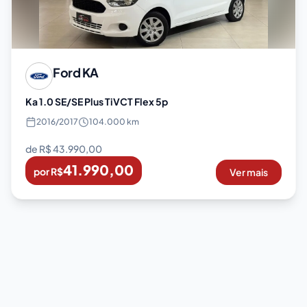
Ford
KA
Ka 1.0 SE/SE Plus TiVCT Flex 5p
2016
/
2017
104.000 km
de R$
43.990,00
41.990,00
por R$
Ver mais