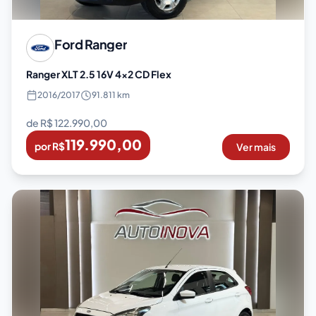
Ford
Ranger
Ranger XLT 2.5 16V 4x2 CD Flex
2016
/
2017
91.811 km
de R$
122.990,00
119.990,00
por R$
Ver mais