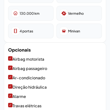
130.000
km
Vermelho
4
portas
Minivan
Opcionais
✓
Airbag motorista
✓
Airbag passageiro
✓
Ar-condicionado
✓
Direção hidráulica
✓
Alarme
✓
Travas elétricas